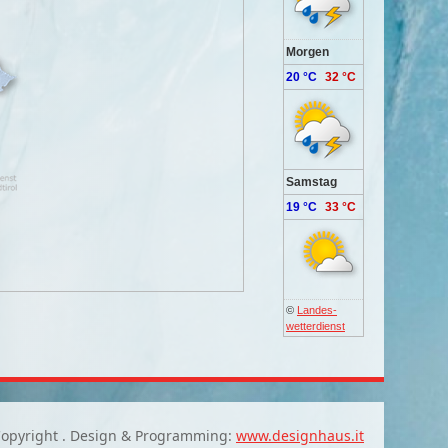
Morgen
20 °C
32 °C
Samstag
19 °C
33 °C
©
Landes-
wetterdienst
opyright . Design & Programming:
www.designhaus.it