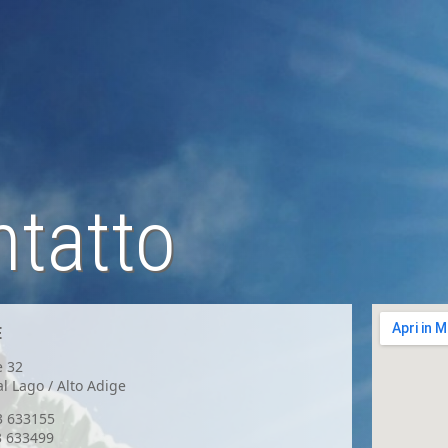
tatto
E
e 32
l Lago / Alto Adige
73 633155
3 633499