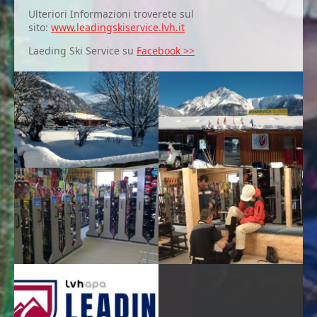
Ulteriori Informazioni troverete sul
sito:
www.leadingskiservice.lvh.it
Laeding Ski Service su
Facebook >>