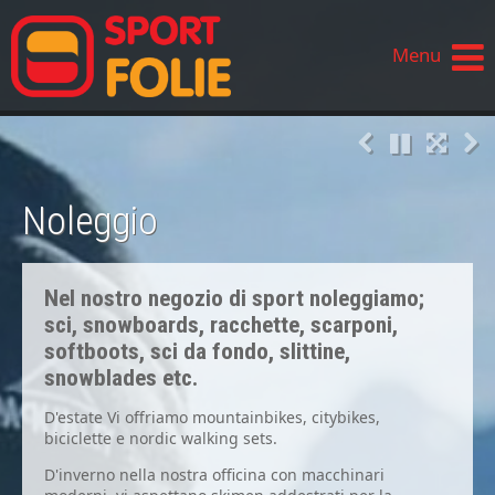
Menu
Noleggio
Nel nostro negozio di sport noleggiamo;
sci, snowboards, racchette, scarponi,
softboots, sci da fondo, slittine,
snowblades etc.
D'estate Vi offriamo mountainbikes, citybikes,
biciclette e nordic walking sets.
D'inverno nella nostra officina con macchinari